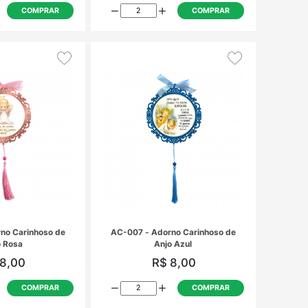
u
AA-001 - Adorno de Anjo Rosa
AA-003 - Ado
R$ 10,97
R
COMPRAR