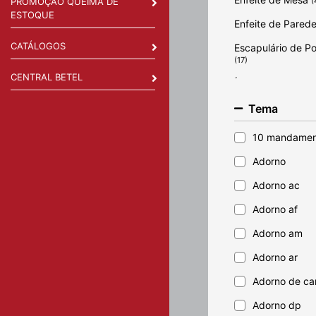
PROMOÇÃO QUEIMA DE
(
ESTOQUE
Enfeite de Pared
CATÁLOGOS
Escapulário de Po
(17)
CENTRAL BETEL
Ímã de geladeira
Jogos
Tema
(9)
Kit Catequista
(5)
10 mandamen
Kit do Bebê e Ba
Adorno
(7)
Adorno ac
Livros
(22)
Adorno af
Luminárias
(11)
Adorno am
Mães
(32)
Adorno ar
Oratório
(24)
Adorno de ca
Pais
(10)
Adorno dp
Placa Decorativa