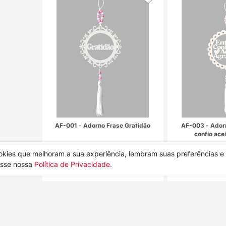
antos
ça
cookies que melhoram a sua experiência, lembram suas preferências 
esse nossa
Política de Privacidade.
AC-008 - Adorno Carinhoso de
Anjo Dourado
R$ 8,00
COMPRAR