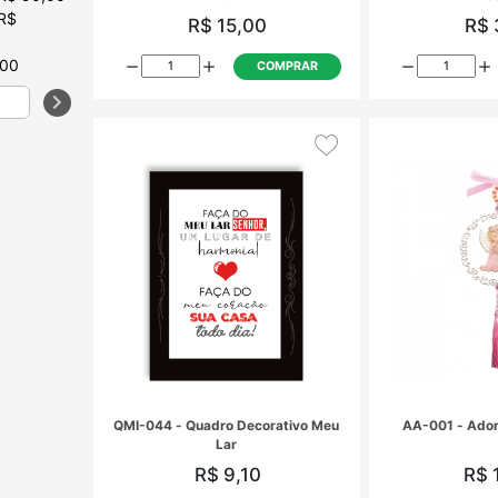
 R$
de
,00
sivas
QMO-005 - Quadro Santo Anjo
ória
rosa
R$ 15,00
o
COMPRAR
a