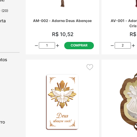
44)
e
(20)
rta
(23)
AM-002 - Adorno Deus Abençoe
tos
R$ 10,52
tismo
COMPRAR
rro
(33)