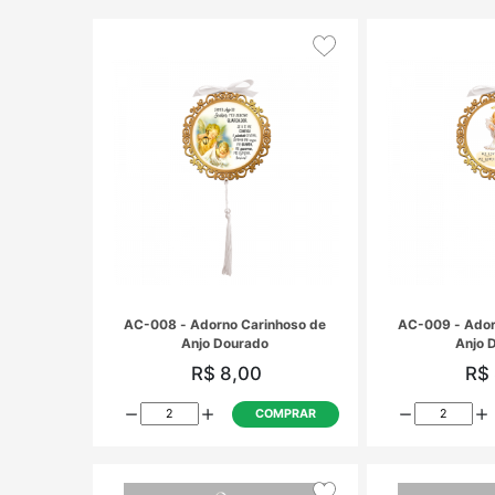
atólica
a
sa pdm
tivas
inhosa
AC-002 - Adorno Carinhoso de
Anjo Rosa
R$ 8,00
esa
l
COMPRAR