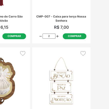
AV-001 - Adorno de Carro São
CMP-007 - Cai
Cristóvão
R$ 6,15
R
COMPRAR