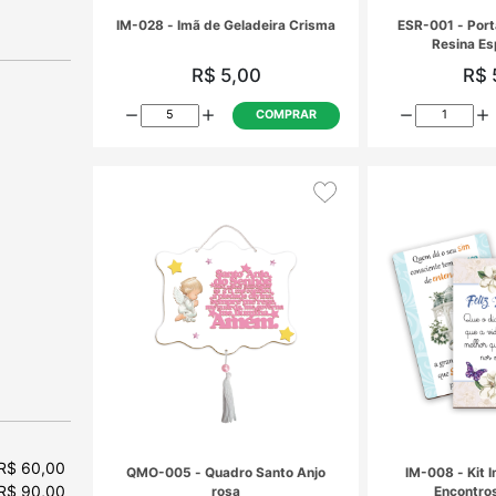
a
(2)
sco
rço
ssas
te
IM-028 - Imã de Geladeira Crisma
te
(80)
R$ 5,00
6)
)
inhos
COMPRAR
 R$ 60,00
esa
 R$ 90,00