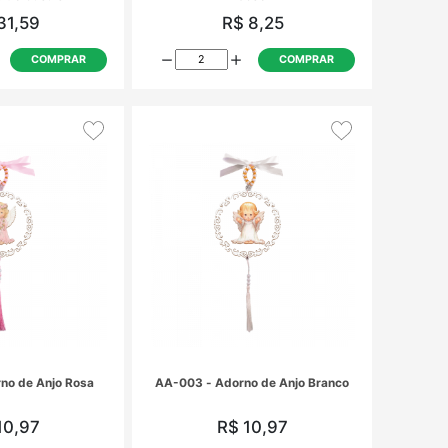
IM-008 - Kit Imã de geladeira
OM-012 - Or
Encontros de Casais
R$ 31,59
R
COMPRAR