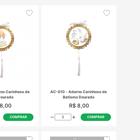
AC-003 - Adorno Carinhoso de
AC-007 - Ad
Anjo Rosa
A
R$ 8,00
R
COMPRAR