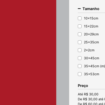
Adorno mães
Porta água bent
Tamanho
Aveludado fo
Porta Caneta
(6)
10x15cm
Bíblicos
Porta Chaves
(14)
15x22cm
Caixa para te
Preciosas Prome
20x29cm
(13)
Caixa presen
Quadros
25x35cm
(48)
Casais
Sacos de presen
2x2cm
Católicos
Tag Decorativa
30x45cm
(2
Chaveiro
35x45cm (m
Convite padr
35x53cm
Coração
43x59cm
Diversos
Preço
4x2cm
Enfeite
Até R$ 30,00
De R$ 30,00 até
Enfeite de m
De R$ 60,00 até