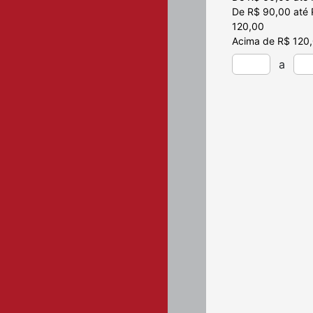
Enfeite pe
De R$ 90,00 até
120,00
Escapulários 
Acima de R$ 120
porta
a
Espírito santo
Etiquetas ade
Frases
Infantil
Jogo da mem
Kit
Kit de batism
Kit do bebê
Laço fácil
Lembrancinh
Medalhão