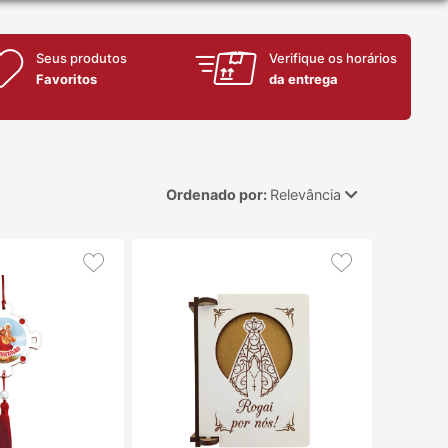
Seus produtos
Verifique os horários
Favoritos
da entrega
Ordenado por:
Relevância
Relevância
Mais Vendidos
Menor Preço
Maior Preço
Ordem Alfabética