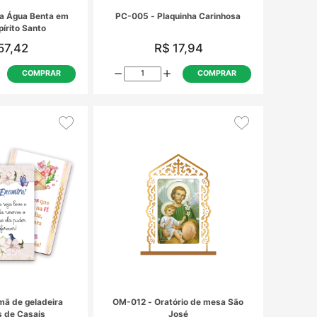
ESR-001 - Porta Água Benta em
PC-005 - Pl
Resina Espírito Santo
R$ 57,42
R
COMPRAR