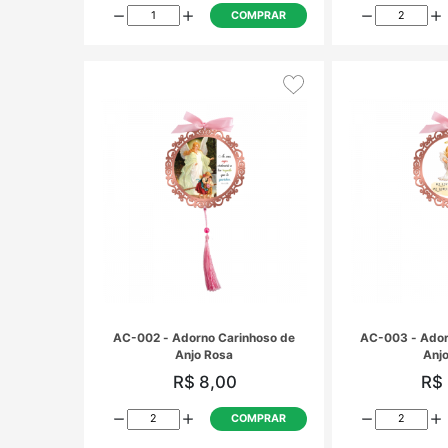
berço
o
vela
mesa
oção
QMI-044 - Quadro Decorativo Me
Lar
R$ 9,10
ina
COMPRAR