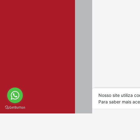
Quadros de s
Quadros qdp
Quadros qmi
Quebra-cabe
Refil
Sacramentos
São bento
Todos
Transparente
Nosso site utiliza 
Unitário
Para saber mais ac