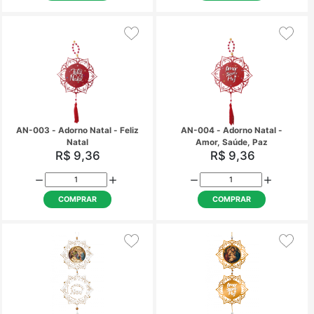
MPN-003 - Marca página de
Marca Página Natal é 
Natal
KMPN-020
R$ 0,83
R$ 0,75
COMPRAR
COMPRAR
NH-024 - Cartão Ter fé e
PB-048 - Cartão Feliz
acreditar em Deus, é acreditar