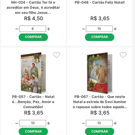
MB-209 - Cartão Feliz Natal!
MB-219 - Cartão Abe
Ótimo Ano Novo - Natal é
Festas!
tempo de renovar as
R$ 5,48
R$ 5,48
esperanças e de viver a paz
COMPRAR
COMPRAR