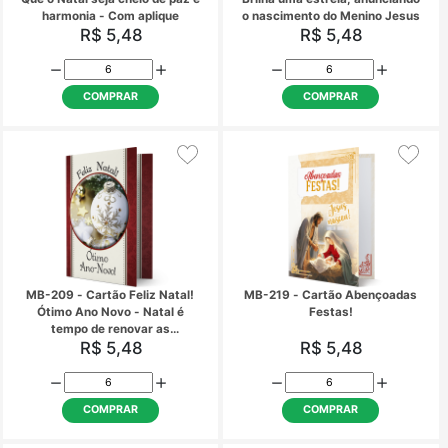
COMPRAR
COMPRAR
MB-041 - Cartão de Natal
MB-044 - Cartão Fe
abençoado Natal! - O
presente que pod
R$ 5,48
R$ 5,48
receber...
COMPRAR
COMPRAR