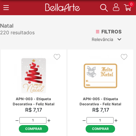
0
Natal
FILTROS
220 resultados
Relevância
Relevância
Mais Vendidos
Menor Preço
Maior Preço
Ordem Alfabética
APN-003 - Etiqueta
APN-005 - Etique
Decorativa - Feliz Natal
Decorativa - Feliz 
R$ 7,17
R$ 7,17