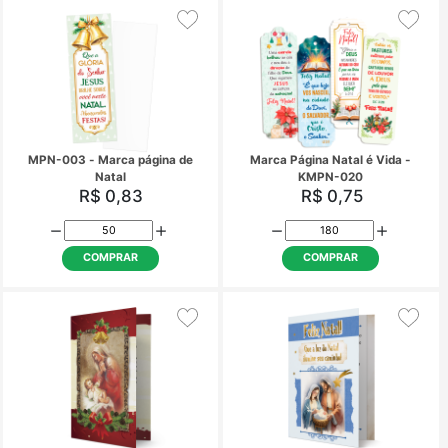
MB-183 - Cartão Feliz Natal -
MB-189 - Cartão Feliz 
Que o Natal seja cheio de paz e
Brilha uma estrela, an
harmonia - Com aplique
o nascimento do Menin
R$ 5,48
R$ 5,48
COMPRAR
COMPRAR