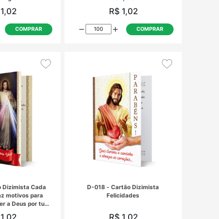
D-008 - Cartão Dizimista A oferta
D-009 - Cart
que damos é um agradecimento
R$ 1,02
R
COMPRAR