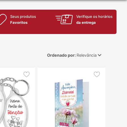
Seus produtos
Verifique os horários
Favoritos
da entrega
Ordenado por:
Relevância
Relevância
Mais Vendidos
Menor Preço
Maior Preço
Ordem Alfabética