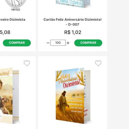
CH-032 - Chaveiro Dizimista
Cartão Feliz A
R$ 5,08
R
COMPRAR