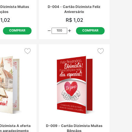
D-002 - Cartão Dizimista Muitas
D-004 - Car
Bênçãos
An
R$ 1,02
R
COMPRAR