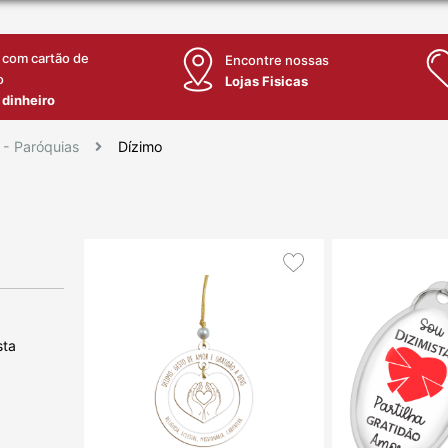
 com cartão de
Encontre nossas
o
Lojas Fisicas
 dinheiro
 - Paróquias
Dízimo
sta