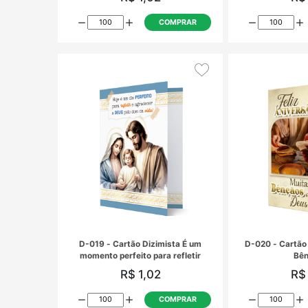
D-015 - Cartão Dizimista A seus
anjos, ordenará a teu respeito que
te guardem
R$ 1,02
COMPRAR