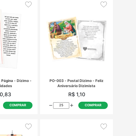
ED-001 - Envelopes Dizimista
ED-003 - E
Mirim
R$ 0,71
R
COMPRAR