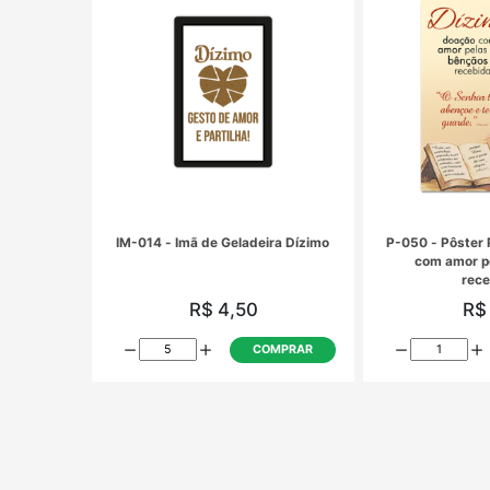
FE-001 - Folheto Dizimo - Kit com
25 unidades
R$ 19,48