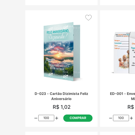
D-019 - Cartão Dizimista É um
momento perfeito para refletir
R$ 1,02
COMPRAR