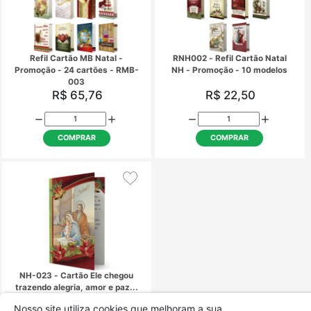
NH-043 - Cartão de Natal
NH-045 - Abençoado 
R$ 4,50
R$ 4,50
COMPRAR
COMPRAR
PEN-002 - Placa de Enfeite
PEN-003 - Placa de E
Natal - Paz, Amor, Gratidão,
Natal - Sagrada Fam
Nosso site utiliza cookies que melhoram a sua