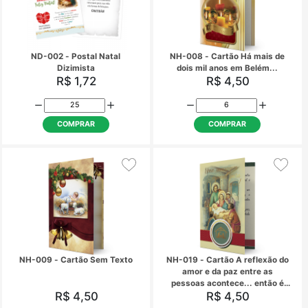
EPN-006 - Enfeite de Porta
KR-023 - Kit Recados N
Natal - Feliz Natal
320 unidades
R$ 7,60
R$ 0,36
COMPRAR
COMPRAR
ND-002 - Postal Natal
NH-008 - Cartão Há m