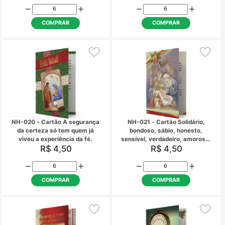
Dizimista
dois mil anos em Bel
R$ 1,72
R$ 4,50
COMPRAR
COMPRAR
NH-009 - Cartão Sem Texto
NH-019 - Cartão A ref
amor e da paz entr
pessoas acontece... 
R$ 4,50
R$ 4,50
Natal