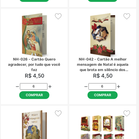
R$ 4,50
R$ 4,50
cultivamos em no
corações
COMPRAR
COMPRAR
NH-026 - Cartão Quero
NH-042 - Cartão A m
agradecer, por tudo que você
mensagem de Natal é 
faz
que brota em silênci
R$ 4,50
R$ 4,50
nossos corações.