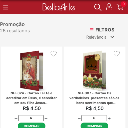
0
Promoção
FILTROS
25 resultados
Relevância
Relevância
Mais Vendidos
Menor Preço
Maior Preço
Ordem Alfabética
NH-024 - Cartão Ter fé e
NH-007 - Cartão
acreditar em Deus, é acreditar
verdadeiros presentes
em seu filho Jesus...
bons sentimentos 