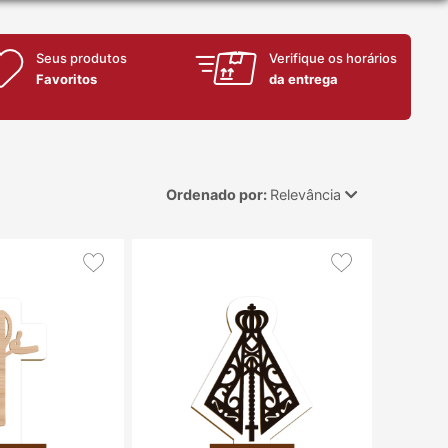
Seus produtos
Verifique os horários
Favoritos
da entrega
Ordenado por:
Relevância
Relevância
Mais Vendidos
Menor Preço
Maior Preço
Ordem Alfabética