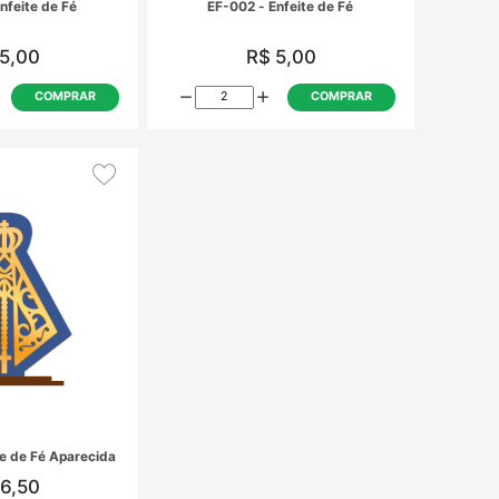
EF-001 - Enfeite de Fé
EF-002 
R$ 5,00
R
COMPRAR