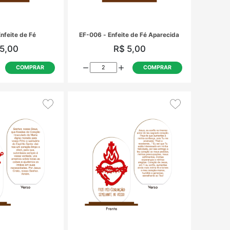
EF-005 - Enfeite de Fé
EF-006 - Enf
R$ 5,00
R
COMPRAR