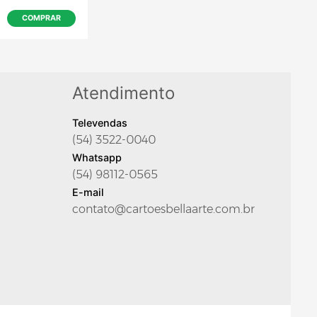
Atendimento
Televendas
(54) 3522-0040
EFL-001 - Enfeite de Fé Aparecida
Whatsapp
R$ 6,50
(54) 98112-0565
E-mail
COMPRAR
contato@cartoesbellaarte.com.br