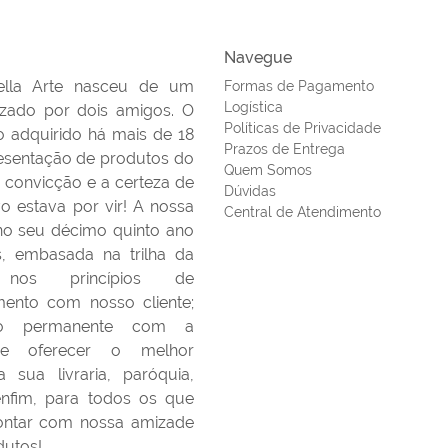
Navegue
ella Arte nasceu de um
Formas de Pagamento
Logística
lizado por dois amigos. O
Políticas de Privacidade
 adquirido há mais de 18
Prazos de Entrega
esentação de produtos do
Quem Somos
 convicção e a certeza de
Dúvidas
o estava por vir! A nossa
Central de Atendimento
 no seu décimo quinto ano
s, embasada na trilha da
nos princípios de
ento com nosso cliente;
ão permanente com a
 de oferecer o melhor
 sua livraria, paróquia,
 enfim, para todos os que
ontar com nossa amizade
dutos!