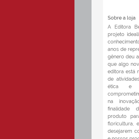
Sobre a loja
A Editora B
projeto idea
conhecimento
anos de repr
gênero deu a
que algo nov
editora está
de atividade
ética e 
comprometim
na inovaç
finalidade
produto para
floricultura,
desejarem c
e nossos pro