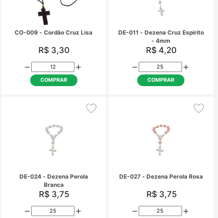
CHE-011 - Chaveiro
CHE-017 - Chavei
Emborrachado Sagrada Família
Emborrachado Medalha
Bento
R$ 4,50
R$ 4,50
COMPRAR
COMPRAR
CO-007 - Cordão Cruz c/
CO-008 - Cordão cr
Cristo
espirito