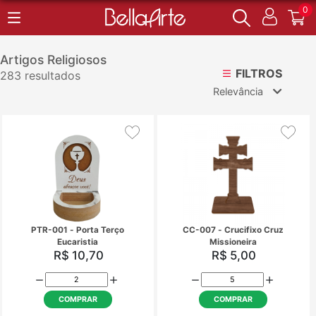
0
Artigos Religiosos
FILTROS
283 resultados
Relevância
Relevância
Mais Vendidos
Menor Preço
Maior Preço
Ordem Alfabética
PTR-001 - Porta Terço
CC-007 - Crucifixo
Eucaristia
Missioneira
R$ 10,70
R$ 5,00