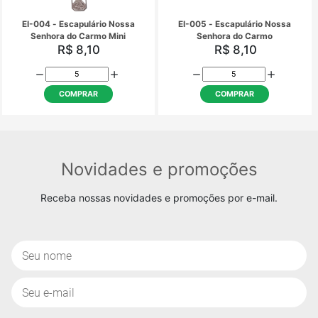
DE-030 - Dezena de Madeira
DE-037 - Dezena Plá
P/ Carro 8 mm c/ Fecho
Branco 13cm
R$ 6,45
R$ 1,26
COMPRAR
COMPRAR
DE-065 - Dezena de Plástico
E-025 - Escapulário de 
transparente
- Cordão Marro
R$ 1,14
R$ 4,95