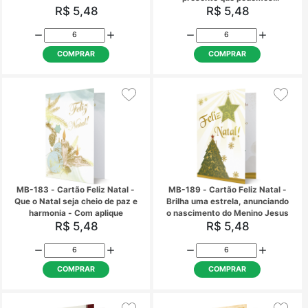
COMPRAR
COMPRAR
MB-041 - Cartão de Natal
MB-044 - Cartão Fe
abençoado Natal! - O
presente que pod
R$ 5,48
R$ 5,48
receber...
COMPRAR
COMPRAR