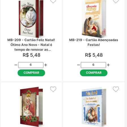
MB-183 - Cartão Feliz Natal -
MB-189 - Cartão Feliz 
Que o Natal seja cheio de paz e
Brilha uma estrela, an
harmonia - Com aplique
o nascimento do Menin
R$ 5,48
R$ 5,48
COMPRAR
COMPRAR