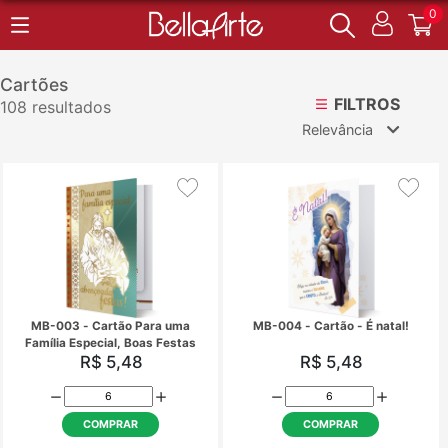
0
Cartões
FILTROS
108 resultados
Relevância
Relevância
Mais Vendidos
Menor Preço
Maior Preço
Ordem Alfabética
MB-003 - Cartão Para uma
MB-004 - Cartão - É 
Família Especial, Boas Festas
R$ 5,48
R$ 5,48