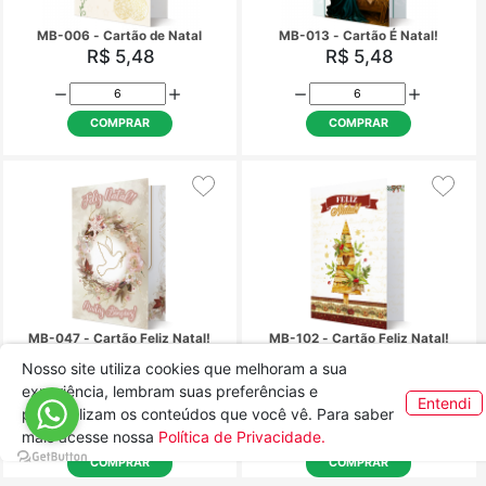
é...Benção, Paz, Amor e
Natal a estrela de Davi
Comunhão!
e repouse sobre todos
R$ 3,65
R$ 3,65
que têm o coração a
COMPRAR
COMPRAR
Nosso site utiliza cookies que melhoram a sua
experiência, lembram suas preferências e
Cartão Boas Festas - MB-051
MB-001 - Cartão Amor
Entendi
personalizam os conteúdos que você vê. Para saber
Alegria
mais acesse nossa
Política de Privacidade.
R$ 5,48
R$ 5,48