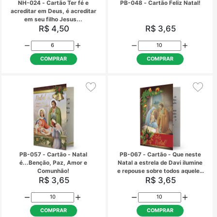
MB-209 - Cartão Feliz Natal!
MB-219 - Cartão Abe
Ótimo Ano Novo - Natal é
Festas!
tempo de renovar as
R$ 5,48
R$ 5,48
esperanças e de viver a paz
COMPRAR
COMPRAR