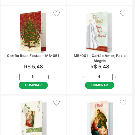
NH-024 - Cartão Ter fé e
PB-048 - Cartão Feliz
acreditar em Deus, é acreditar
em seu filho Jesus...
R$ 4,50
R$ 3,65
COMPRAR
COMPRAR
PB-057 - Cartão - Natal
PB-067 - Cartão - Qu