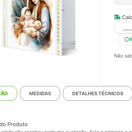
Calc
O
Não sa
ÇÃO
MEDIDAS
DETALHES TÉCNICOS
 do Produto
 ainda não recebeu nenhuma avaliação. Seja o primeiro a av