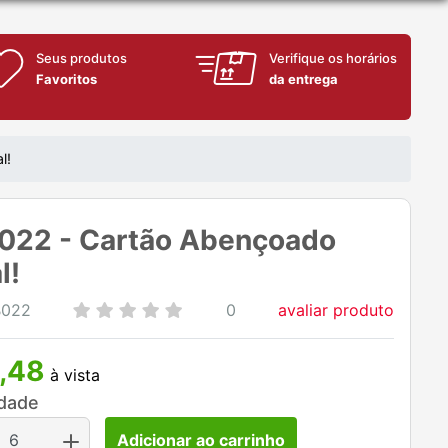
Seus produtos
Verifique os horários
Favoritos
da entrega
l!
022 - Cartão Abençoado
l!
B022
0
avaliar produto
,48
à vista
dade
Adicionar ao carrinho