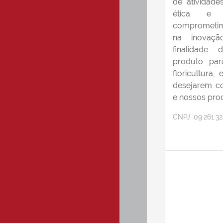
de atividade
ética e 
comprometim
na inovaç
finalidade
produto para
floricultura,
desejarem c
e nossos pro
CNPJ:
09.261.3