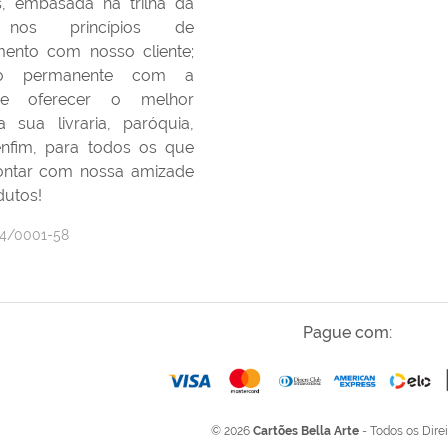
s, embasada na trilha da
nos princípios de
ento com nosso cliente;
ão permanente com a
 de oferecer o melhor
 sua livraria, paróquia,
 enfim, para todos os que
ontar com nossa amizade
dutos!
24/0001-58
Pague com:
© 2026
Cartões Bella Arte
- Todos os Dire