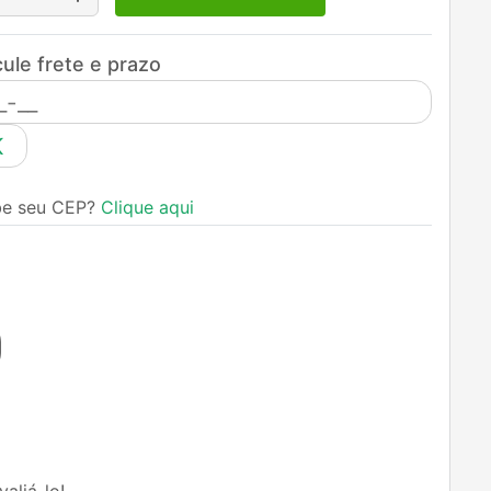
ule frete e prazo
K
be seu CEP?
Clique aqui
aliá-lo!