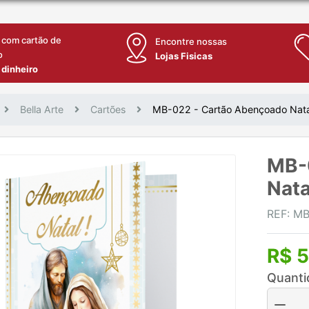
 com cartão de
Encontre nossas
o
Lojas Fisicas
 dinheiro
Bella Arte
Cartões
MB-022 - Cartão Abençoado Nata
MB-
Nata
REF: M
R$ 5
Quanti