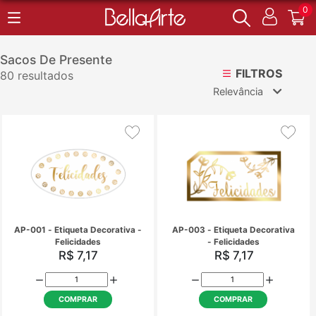
0
Sacos De Presente
FILTROS
80 resultados
Relevância
Relevância
Mais Vendidos
Menor Preço
Maior Preço
Ordem Alfabética
AP-001 - Etiqueta Decorativa -
AP-003 - Etiqueta Dec
Felicidades
- Felicidades
R$ 7,17
R$ 7,17