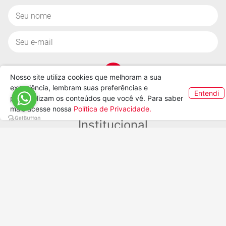
20x29cm - Círculos - Perolado
20x29cm - Vermel
- 50 unidades
Metalizado - 50 uni
R$ 28,50
R$ 28,50
COMPRAR
COMPRAR
Nosso site utiliza cookies que melhoram a sua
experiência, lembram suas preferências e
Entendi
personalizam os conteúdos que você vê. Para saber
mais acesse nossa
Política de Privacidade.
SP-025 - Saco de Presente -
SP-028 - Saco de Pre
20x29cm - Cobalto -
30x45cm - Prata - Met
Metalizado - 50 unidades
- 50 unidades
R$ 28,50
R$ 62,49