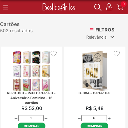
0
Cartões
FILTROS
502 resultados
Relevância
Relevância
Mais Vendidos
Menor Preço
Maior Preço
Ordem Alfabética
RFPD-001 - Refil Cartão PD -
B-004 - Cartão P
Aniversário Feminino - 16
cartões