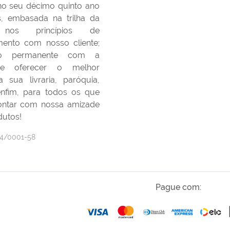
 no seu décimo quinto ano
s, embasada na trilha da
nos princípios de
ento com nosso cliente;
ão permanente com a
 de oferecer o melhor
 sua livraria, paróquia,
 enfim, para todos os que
ontar com nossa amizade
dutos!
24/0001-58
Pague com: