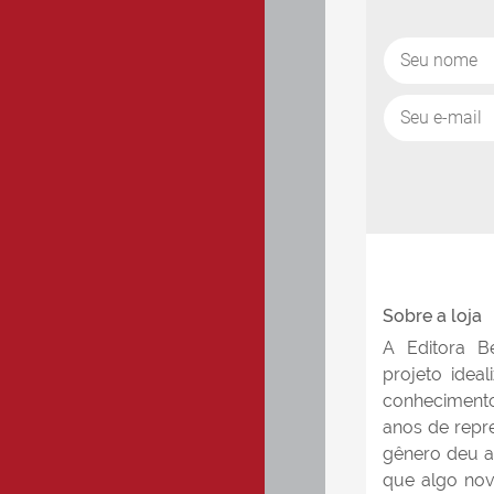
Sobre a loja
A Editora B
projeto idea
conhecimento
anos de repr
gênero deu a
que algo nov