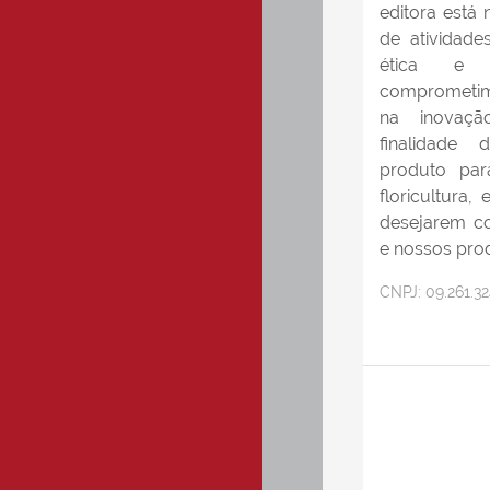
editora está
de atividade
ética e 
comprometim
na inovaç
finalidade
produto para
floricultura,
desejarem c
e nossos pro
CNPJ:
09.261.3