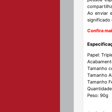
compartilha
Ao enviar 
significado
Confira mai
Especifica
Papel: Trip
Acabamento:
Tamanho co
Tamanho Ab
Tamanho Fe
Quantidade
Peso: 90g