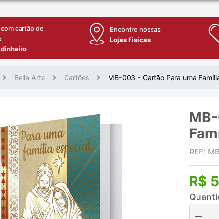
 com cartão de
Encontre nossas
o
Lojas Fisicas
 dinheiro
Bella Arte
Cartões
MB-003 - Cartão Para uma Família
MB-0
Famí
REF: M
R$ 5
Quanti