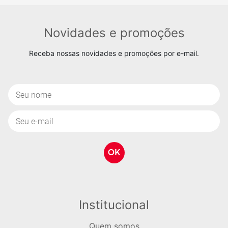
Novidades e promoções
Receba nossas novidades e promoções por e-mail.
AM-002 - Adorno Deus
AV-001 - Adorno d
Abençoe
São Cristóvã
OK
R$ 10,52
R$ 6,15
COMPRAR
COMPRAR
Institucional
Quem somos